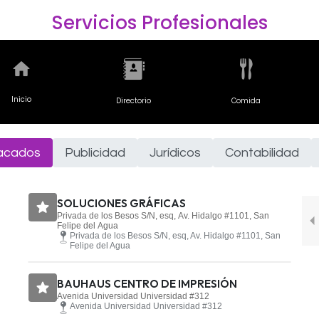
Servicios Profesionales
Inicio
Directorio
Comida
acados
Publicidad
Jurídicos
Contabilidad
SOLUCIONES GRÁFICAS
Privada de los Besos S/N, esq, Av. Hidalgo #1101, San
Felipe del Agua
Privada de los Besos S/N, esq, Av. Hidalgo #1101, San
Felipe del Agua
BAUHAUS CENTRO DE IMPRESIÓN
Avenida Universidad Universidad #312
Avenida Universidad Universidad #312