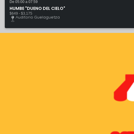
De 05:00 a 07:59
HUMBE "DUENO DEL CIELO"
$649 - $3,175
Auditorio Guelaguetza