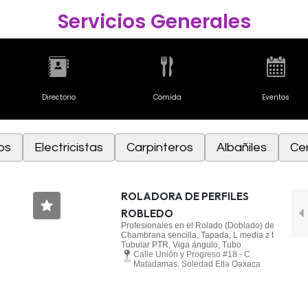
Servicios Generales
Directorio
Comida
Eventos
os
Electricistas
Carpinteros
Albañiles
Cer
ROLADORA DE PERFILES
ROBLEDO
Profesionales en el Rolado (Doblado) de
Chambrana sencilla, Tapada, L media z t
Tubular PTR, Viga ángulo, Tubo
Calle Unión y Progreso #18 - C
Matadamas, Soledad Etla Oaxaca