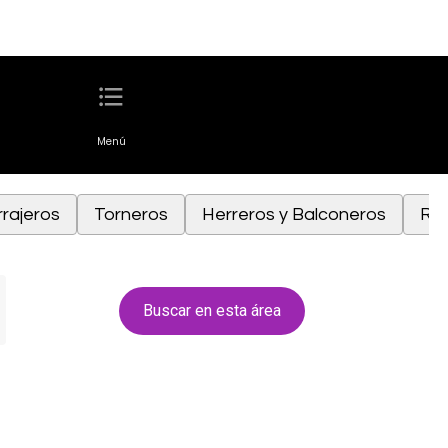
Menú
rajeros
Torneros
Herreros y Balconeros
Ro
Buscar en esta área