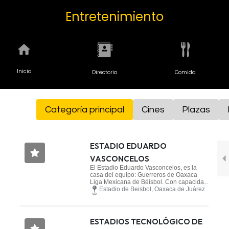
Entretenimiento
Inicio
Directorio
Comida
Categoría principal
Cines
Plazas
ESTADIO EDUARDO
VASCONCELOS
El Estadio Eduardo Vasconcelos, es la
casa del equipo: Guerreros de Oaxaca
Liga Mexicana de Béisbol. Con capacidad
de 7,200 espectadores.
Estadio de Beisbol, Oaxaca de Juárez
ESTADIOS TECNOLÓGICO DE