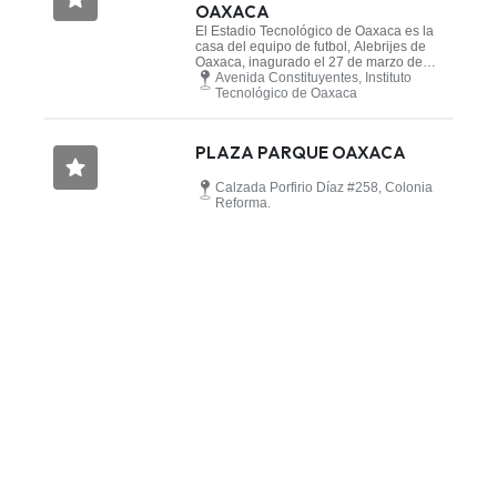
OAXACA
El Estadio Tecnológico de Oaxaca es la
casa del equipo de futbol, Alebrijes de
Oaxaca, inagurado el 27 de marzo de
2016. Con espacio para 17,200
Avenida Constituyentes, Instituto
expectadores, cuenta con 72 palcos y
Tecnológico de Oaxaca
áreas comerciales.
PLAZA PARQUE OAXACA
​
Calzada Porfirio Díaz #258, Colonia
Reforma.