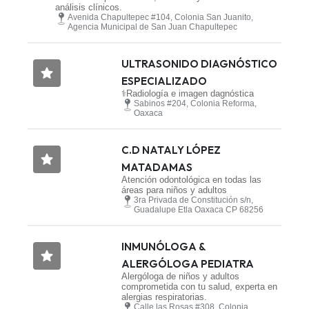
análisis clínicos.
Avenida Chapultepec #104, Colonia San Juanito,
Agencia Municipal de San Juan Chapultepec
ULTRASONIDO DIAGNÓSTICO
ESPECIALIZADO
⚕️Radiología e imagen dagnóstica
Sabinos #204, Colonia Reforma,
Oaxaca
C.D NATALY LÓPEZ
MATADAMAS
Atención odontológica en todas las
áreas para niños y adultos
3ra Privada de Constitución s/n,
Guadalupe Etla Oaxaca CP 68256
INMUNÓLOGA &
ALERGÓLOGA PEDIATRA
Alergóloga de niños y adultos
comprometida con tu salud, experta en
alergias respiratorias.
Calle las Rosas #308, Colonia