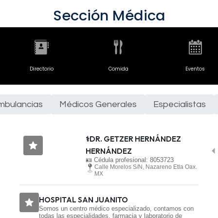
Sección Médica
Directorio
Comida
Eventos
mbulancias
Médicos Generales
Especialistas
⚕️DR. GETZER HERNÁNDEZ
HERNÁNDEZ
🪪 Cédula profesional: 8053723
Calle Morelos S/N, Nazareno Etla Oax.
MX
HOSPITAL SAN JUANITO
Somos un centro médico especializado, contamos con
todas las especialidades, farmacia y laboratorio de