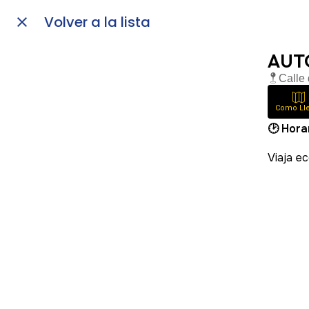
Volver a la lista
AUT
Calle
Como Ll
🕑 Hora
Viaja e