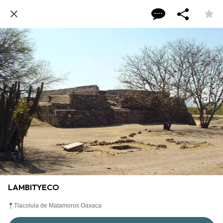
LAMBITYECO
Tlacolula de Matamoros Oaxaca