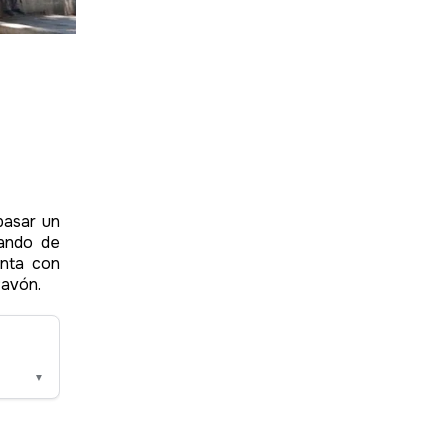
pasar un
tando de
enta con
Pavón.
▼