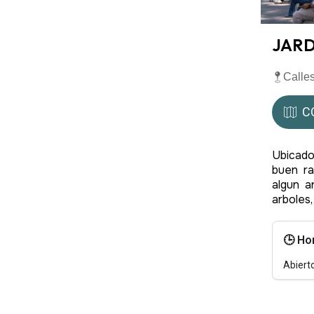
JARD
Calles
C
Ubicado
buen ra
algun a
arboles
🕒 Ho
Abiert