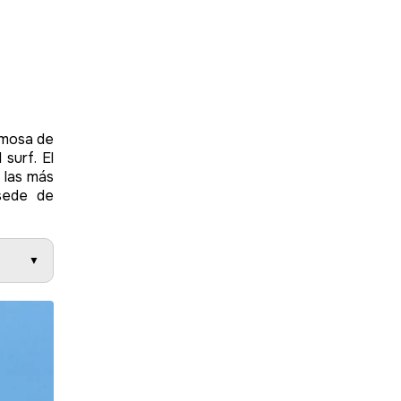
amosa de
surf. El
 las más
sede de