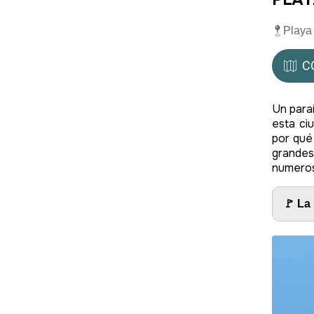
Playa
C
Un para
esta ci
por qué
grande
numeros
🚩 La