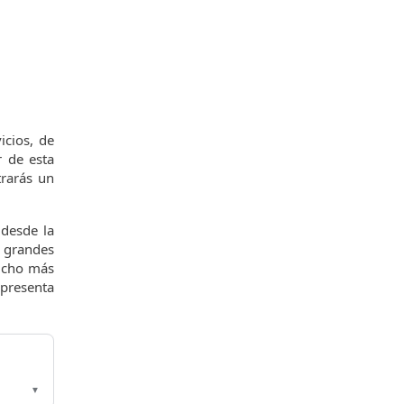
icios, de
r de esta
trarás un
 desde la
n grandes
mucho más
presenta
▼