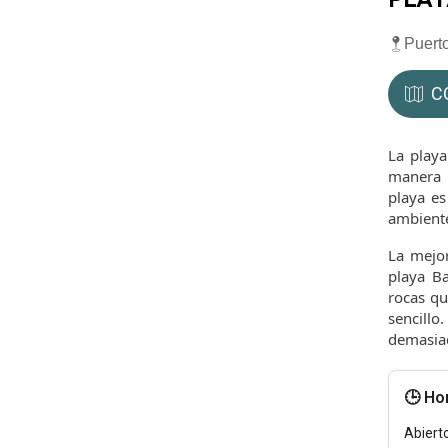
Puert
C
La playa
manera q
playa es
ambiente
La mejor
playa Ba
rocas qu
sencill
demasia
🕒 Ho
Abiert