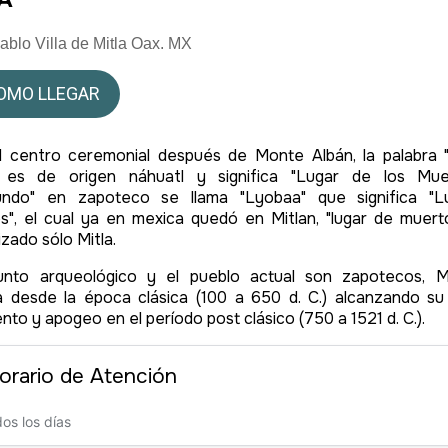
ablo Villa de Mitla Oax. MX
OMO LLEGAR
al centro ceremonial después de Monte Albán, la palabra "
n es de origen náhuatl y significa "Lugar de los Mue
mundo" en zapoteco se llama "Lyobaa" que significa "L
os", el cual ya en mexica quedó en Mitlan, "lugar de muert
zado sólo Mitla.
unto arqueológico y el pueblo actual son zapotecos, M
a desde la época clásica (100 a 650 d. C.) alcanzando s
nto y apogeo en el período post clásico (750 a 1521 d. C.).
orario de Atención
dos los días