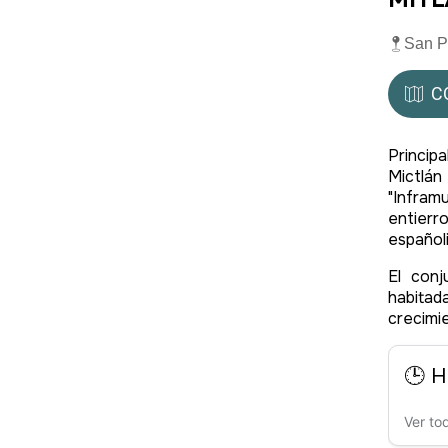
San P
C
Princip
Mictlá
"Infra
entierr
españoli
El conj
habitad
crecimie
🕒 H
Ver to