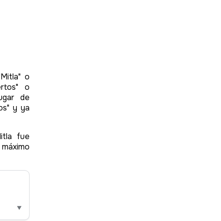
Mitla" o
rtos" o
ugar de
os" y ya
itla fue
u máximo
▼