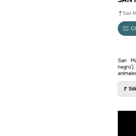
San M
C
San Ma
negro’)
animale
🚩 Sit