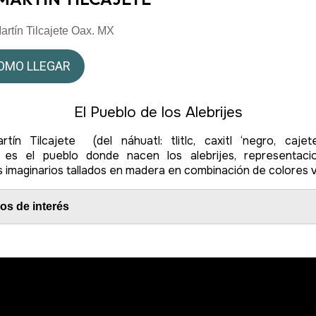
artín Tilcajete Oax. MX
OMO LLEGAR
El Pueblo de los Alebrijes
rtín Tilcajete
(del náhuatl: tlitlc, caxitl ‘negro, cajet
es el pueblo donde nacen los alebrijes, representac
,
s imaginarios tallados en madera en combinación de colores 
ios de interés