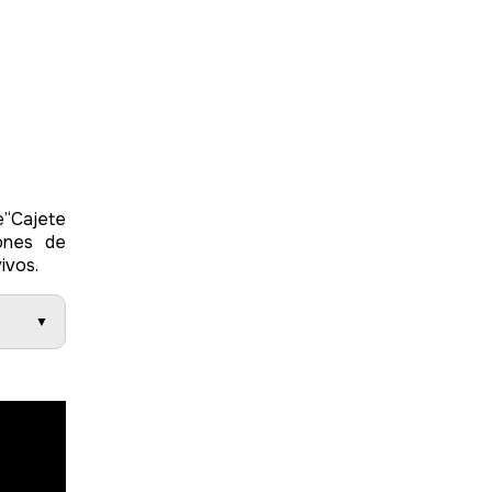
e’‘Cajete
iones de
vivos.