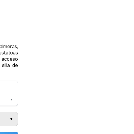
lmeras,
statuas
n acceso
silla de
▼