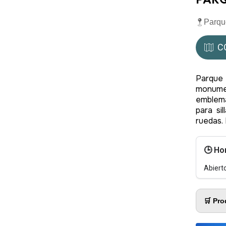
Parqu
C
Parque
monume
emblema
para si
ruedas. 
🕒 Ho
Abiert
🛒 Pro