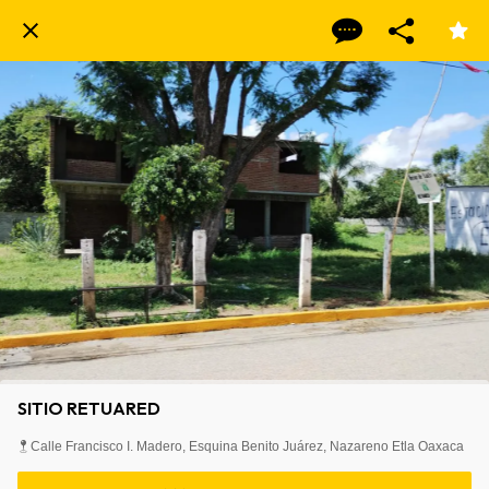
SITIO RETUARED
Calle Francisco I. Madero, Esquina Benito Juárez, Nazareno Etla Oaxaca