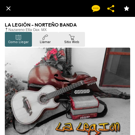
LA LEGIÓN - NORTEÑO BANDA
Nazareno Etla Oax. MX
Como Llegar
Llamar
Sitio Web