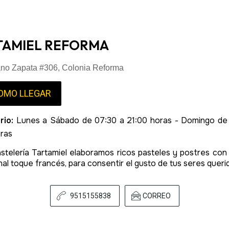
TAMIEL REFORMA
ano Zapata #306, Colonia Reforma
OMO LLEGAR
rio:
Lunes a Sábado de 07:30 a 21:00 horas - Domingo de
oras
astelería Tartamiel elaboramos ricos pasteles y postres con
nal toque francés, para consentir el gusto de tus seres queri
9515155838
CORREO