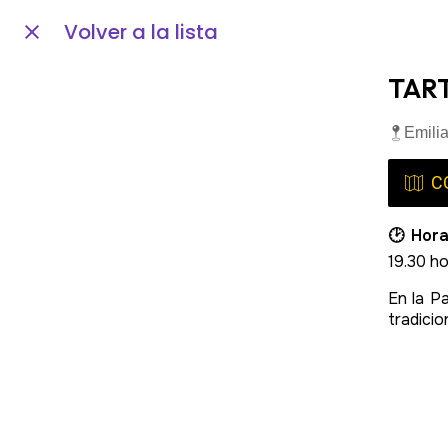
Volver a la lista
TAR
Emili
C
🕑 Hora
19.30 h
En la P
tradicio