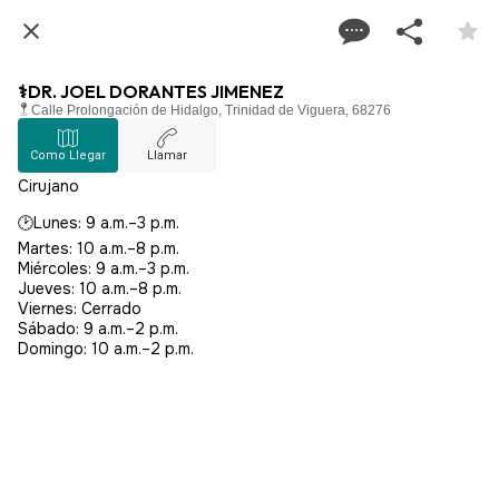
⚕️DR. JOEL DORANTES JIMENEZ
Calle Prolongación de Hidalgo, Trinidad de Viguera, 68276
Como Llegar
Llamar
Cirujano
🕑Lunes: 9 a.m.–3 p.m.
Martes: 10 a.m.–8 p.m.
Miércoles: 9 a.m.–3 p.m.
Jueves: 10 a.m.–8 p.m.
Viernes: Cerrado
Sábado: 9 a.m.–2 p.m.
Domingo: 10 a.m.–2 p.m.