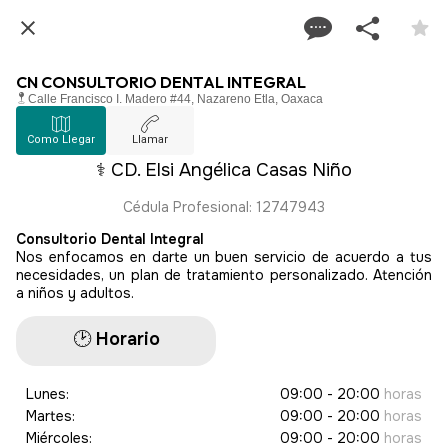
CN CONSULTORIO DENTAL INTEGRAL
Calle Francisco I. Madero #44, Nazareno Etla, Oaxaca
Como Llegar
Llamar
⚕️ CD. Elsi Angélica Casas Niño
Cédula Profesional: 12747943
Consultorio Dental Integral
Nos enfocamos en darte un buen servicio de acuerdo a tus
necesidades, un plan de tratamiento personalizado. Atención
a niños y adultos.
🕑​
Horario
Lunes:
09:00 - 20:00
horas
Martes:
09:00 - 20:00
horas
Miércoles:
09:00 - 20:00
horas