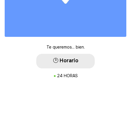
Te queremos... bien.
🕑​
Horario
●
24 HORAS