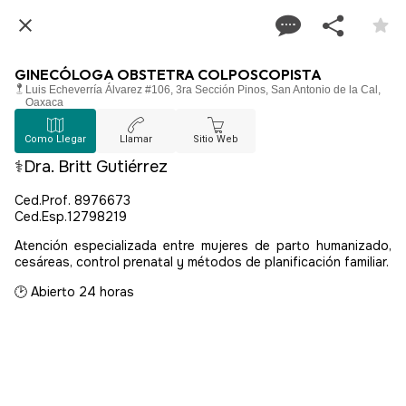
GINECÓLOGA OBSTETRA COLPOSCOPISTA
Luis Echeverría Álvarez #106, 3ra Sección Pinos, San Antonio de la Cal,
Oaxaca
Como Llegar
Llamar
Sitio Web
⚕️Dra. Britt Gutiérrez
Ced.Prof. 8976673
Ced.Esp.12798219
Atención especializada entre mujeres de parto humanizado,
cesáreas, control prenatal y métodos de planificación familiar.
🕑 Abierto 24 horas