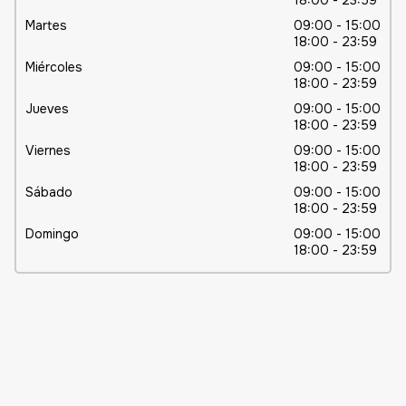
Martes
09:00 - 15:00
18:00 - 23:59
Miércoles
09:00 - 15:00
18:00 - 23:59
Jueves
09:00 - 15:00
18:00 - 23:59
Viernes
09:00 - 15:00
18:00 - 23:59
Sábado
09:00 - 15:00
18:00 - 23:59
Domingo
​09:00 - 15:00
18:00 - 23:59