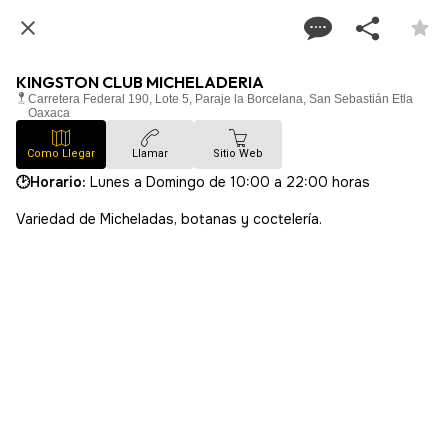
KINGSTON CLUB MICHELADERIA
Carretera Federal 190, Lote 5, Paraje la Borcelana, San Sebastián Etla
Oaxaca
Como Llegar
Llamar
Sitio Web
🕑Horario:
Lunes a Domingo de 10:00 a 22:00 horas
Variedad de Micheladas, botanas y coctelería.