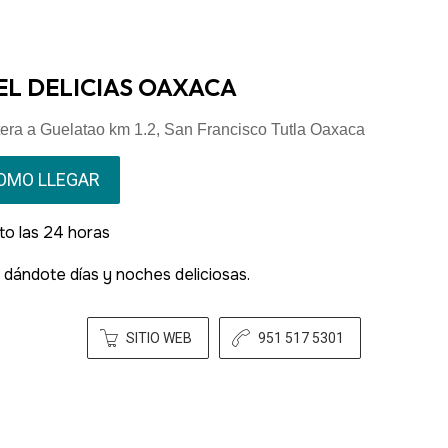
L DELICIAS OAXACA
tera a Guelatao km 1.2, San Francisco Tutla Oaxaca
OMO LLEGAR
to las 24 horas
 dándote días y noches deliciosas.
SITIO WEB
951 517 5301