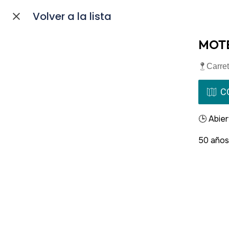
Volver a la lista
MOTE
Carre
C
🕒 Abier
50 años