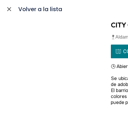
Volver a la lista
CITY
Aldam
C
🕒 Abier
Se ubic
de adob
El barri
colores
puede p